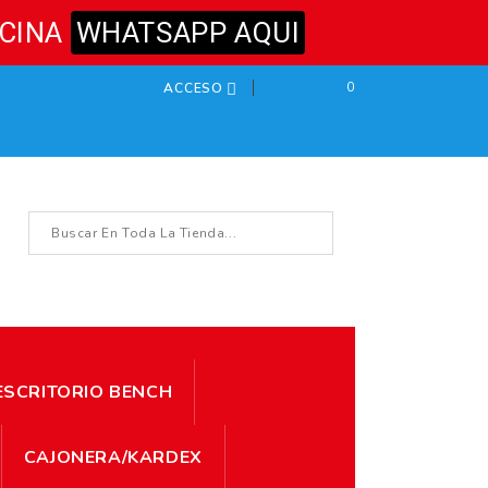
ICINA
WHATSAPP AQUI
0
ACCESO

ESCRITORIO BENCH
CAJONERA/KARDEX